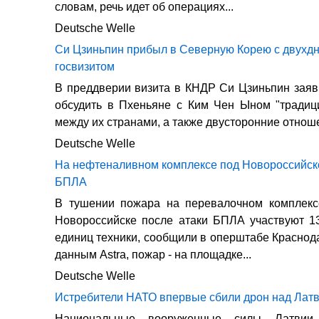
словам, речь идет об операциях...
Deutsche Welle
Си Цзиньпин прибыл в Северную Корею с двухд
госвизитом
В преддверии визита в КНДР Си Цзиньпин заяв
обсудить в Пхеньяне с Ким Чен Ыном "традиц
между их странами, а также двусторонние отнош
Deutsche Welle
На нефтеналивном комплексе под Новороссийско
БПЛА
В тушении пожара на перевалочном комплекс
Новороссийске после атаки БПЛА участвуют 1
единиц техники, сообщили в оперштабе Краснода
данным Astra, пожар - на площадке...
Deutsche Welle
Истребители НАТО впервые сбили дрон над Лат
Национальные вооруженные силы Латвии