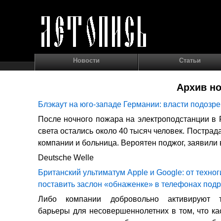
Новости
Статьи
Архив но
Блэкаут на юго-западе Германии: власти подозр
После ночного пожара на электроподстанции в 
света остались около 40 тысяч человек. Постра
компании и больница. Вероятен поджог, заявили 
Deutsche Welle
Британский ультиматум Apple и Google: от техно
поставить заслон «обнаженке» в телефонах подр
Либо компании добровольно активируют те
барьеры для несовершеннолетних в том, что ка