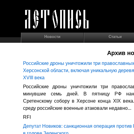
Новости
Статьи
Архив но
Российские дроны уничтожили три православных
Херсонской области, включая уникальную дерев
XVIII века
Российские дроны уничтожили три правосл
минувшие семь дней. В пятницу РФ нан
Сретенскому собору в Херсоне конца XIX век
среду российские военные атаковали недавно...
RFI
Депутат Новиков: санкционная операция против 
в голове Зеленского