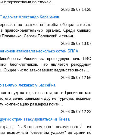
и с торжествами по случаю...
2026-05-07 14:25
й" адвокат Александр Карабанов
зревают во взятке: он якобы обещал закрыть
 в правоохранительных органах. Среди бывших
й Плющенко, Сергей Полонский и семья...
2026-05-07 13:07
регионов атаковали несколько сотен БПЛА
 Минобороны России, за прошедшую ночь ПВО
ских беспилотников, что является рекордным
ы. Общее число атаковавших ведомство вновь...
2026-05-07 12:56
о занятых лежаках у бассейна
ся в суд на то, что на отдыхе в Греции не мог
то его вечно занимали другие туристы, помечая
у компенсацию размером почти...
2026-05-07 12:23
ругих стран эвакуироваться из Киева
траны "заблаговременно эвакуировать" их
озив возможным "ответным ударом" ее армии по