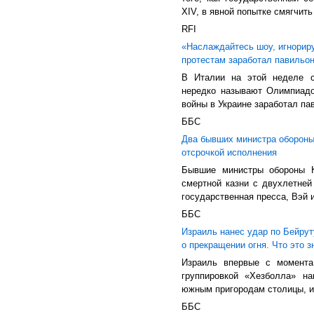
XIV, в явной попытке смягчить
RFI
«Наслаждайтесь шоу, игнориру
протестам заработал павильо
В Италии на этой неделе с
нередко называют Олимпиадо
войны в Украине заработал па
ББС
Два бывших министра обороны 
отсрочкой исполнения
Бывшие министры обороны 
смертной казни с двухлетней
государственная пресса, Вэй 
ББС
Израиль нанес удар по Бейрут
о прекращении огня. Что это з
Израиль впервые с момента
группировкой «Хезболла» н
южным пригородам столицы, из
ББС