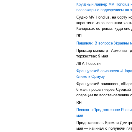
Круизный лайнер MV Hondius н
пассажиры с подозрением на 
Судно MV Hondius, на борту к
карантине из-за вспышки хант
Канарских островах, куда оно 
RFI
Пашинян: В вопросе Украины 
Премьер-министр Армении 
торжествах 9 мая
ЛIГА Новости
Французский авианосец «Шарл
ближе к Ормузу
Французский авианосец «Шарл
6 мая, прошел через Суэцкий
операции по восстановлению с
RFI
Песков: «Предложенное Росси
мая
Представитель Кремля Дмитри
мая — начиная с полуночи пят