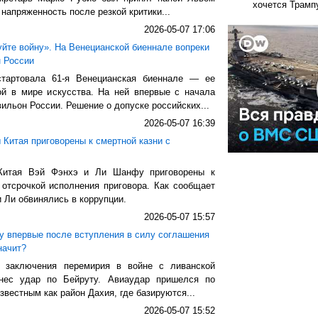
хочется Трамп
 напряженность после резкой критики...
2026-05-07 17:06
йте войну». На Венецианской биеннале вопреки
н России
тартовала 61-я Венецианская биеннале — ее
й в мире искусства. На ней впервые с начала
вильон России. Решение о допуске российских...
2026-05-07 16:39
Китая приговорены к смертной казни с
Китая Вэй Фэнхэ и Ли Шанфу приговорены к
 отсрочкой исполнения приговора. Как сообщает
и Ли обвинялись в коррупции.
2026-05-07 15:57
у впервые после вступления в силу соглашения
начит?
 заключения перемирия в войне с ливанской
анес удар по Бейруту. Авиаудар пришелся по
вестным как район Дахия, где базируются...
2026-05-07 15:52