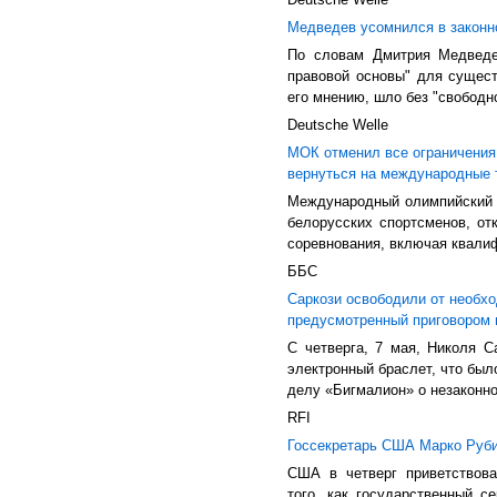
Медведев усомнился в законн
По словам Дмитрия Медведев
правовой основы" для сущест
его мнению, шло без "свободн
Deutsche Welle
МОК отменил все ограничения
вернуться на международные
Международный олимпийский к
белорусских спортсменов, о
соревнования, включая квали
ББС
Саркози освободили от необхо
предусмотренный приговором 
С четверга, 7 мая, Николя С
электронный браслет, что был
делу «Бигмалион» о незаконн
RFI
Госсекретарь США Марко Руби
США в четверг приветствова
того, как государственный 