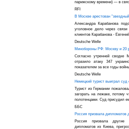
парижскому времени) — в связ
RFI
В Москве арестован "звездны
Александра Карабанова подо
уголовное дело через связи
клиентов Карабанова - Евгени
Deutsche Welle
Минобороны РФ: Москву и 20 
Согласно утренней сводке
отразило атаку 347 украин
показателем за все годы войн
Deutsche Welle
Немецкий турист выиграл суд 
Турист из Германии пожаловал
загорать на лежаке, потому ч
полотенцами. Суд присудил ем
ББС
Россия призвала дипломатов д
Россия призвала другие с
дипломатов из Киева, пригр