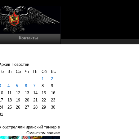
Контакты
Архив Новостей
По
Вт
Ср
Чт
Пт
Сб
Вс
1
2
3
4
5
6
7
8
9
10
11
12
13
14
15
16
17
18
19
20
21
22
23
24
25
26
27
28
29
30
31
 обстреляли иранский танкер в
Оманском заливе