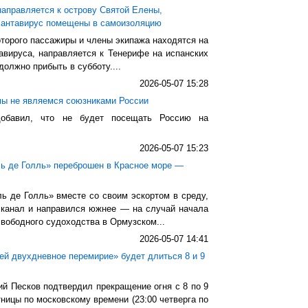
аправляется к острову Святой Елены,
хантавирус помещены в самоизоляцию
оторого пассажиры и члены экипажа находятся на
авируса, направляется к Тенерифе на испанских
должно прибыть в субботу....
2026-05-07 15:28
мы не являемся союзниками России
добавил, что не будет посещать Россию на
2026-05-07 15:23
ь де Голль» переброшен в Красное море —
ь де Голль» вместе со своим эскортом в среду,
 канал и направился южнее — на случай начала
вободного судоходства в Ормузском...
2026-05-07 14:41
ей двухдневное перемирие» будет длиться 8 и 9
й Песков подтвердил прекращение огня с 8 по 9
ницы по московскому времени (23:00 четверга по