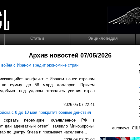
Статьи
Энциклопедия
Архив новостей 07/05/2026
к война с Ираном вредит экономике стран
олжающийся конфликт с Ираном нанес странам
б на сумму до 58 млрд долларов. Причем
едобыча: под ударом оказались усилия стран
2026-05-07 22:41
йска с 8 до 10 мая прекратят боевые действия
я сорвать перемирие, объявленное РФ в
ет дан адекватный ответ", заявило Минобороны.
euronews: США
ар по центру Киева и призывает население...
2026-05-07 21:02