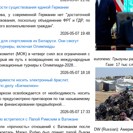
ости существования единой Германии
а, у современной Германии нет "достаточной
вования, поскольку объединение ФРГ и ГДР, по
ого волеизъявления граждан".
2026-05-07 19:48
 для спортсменов из Беларуси. Они смогут
 турниры, включая Олимпиады
омитет (МОК) в четверг снял все ограничения с
euronews: Грызуны р
ткрыв им путь к возвращению на международные
Газе: 17 тыс с
фикационные турниры к Олимпиаде-2028...
2026-05-07 18:18
димости носить электронный браслет,
по делу «Бигмалион»
аркози освобождается от необходимость носить
о предусмотрено приговором по так называемому
ом финансировании предвыборной...
2026-05-07 17:33
о встретился с Папой Римским в Ватикане
ли «прочность» отношений с Ватиканом после
DW (Russian): Амери
секретарь Марко Рубио был принят папой Львом