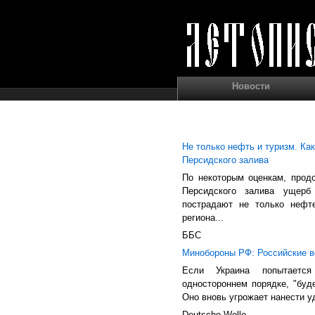
Новости
Не только нефть и туризм. Ка
Персидского залива
По некоторым оценкам, прод
Персидского залива ущер
пострадают не только нефт
региона...
ББС
Минобороны РФ: Российские во
Если Украина попытаетс
одностороннем порядке, "буд
Оно вновь угрожает нанести уд
Deutsche Welle