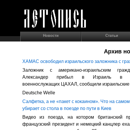
Новости
Статьи
Архив но
ХАМАС освободил израильского заложника с г
Заложник с американо-израильским граж
Александер прибыл в Израиль в со
военнослужащих ЦАХАЛ, сообщили израильские
Deutsche Welle
Салфетка, а не «пакет с кокаином». Что на само
убирает со стола в поезде по пути в Киев
Видео из поезда, на котором британский пр
французский президент и немецкий канцлер еха