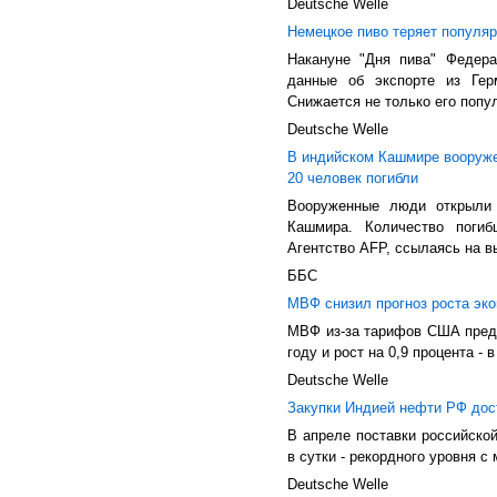
Deutsche Welle
Немецкое пиво теряет популя
Накануне "Дня пива" Федера
данные об экспорте из Гер
Снижается не только его попу
Deutsche Welle
В индийском Кашмире вооруже
20 человек погибли
Вооруженные люди открыли 
Кашмира. Количество погиб
Агентство AFP, ссылаясь на в
ББС
МВФ снизил прогноз роста эк
МВФ из-за тарифов США предс
году и рост на 0,9 процента -
Deutsche Welle
Закупки Индией нефти РФ дос
В апреле поставки российско
в сутки - рекордного уровня с
Deutsche Welle