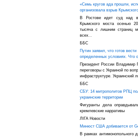
«Семь кругов ада прошли, ис
организовала взрыв Крымског
В Ростове идет суд над в
Крымского моста осенью 20
тысяча с лишним страниц м
всех...
ББС
Путин заявил, что готов вести
определенных условиях. Что 
Президент России Владимир П
переговоры с Украиной по воп
инфраструктуре. Украинский л
ББС
СБУ: 14 митрополитов РПЦ по
украинские территории
Фигуранты дела оправдывал
кремлевские нарративы
ЛIГА Новости
Минюст США добивается от Go
В рамках антимонопольного д