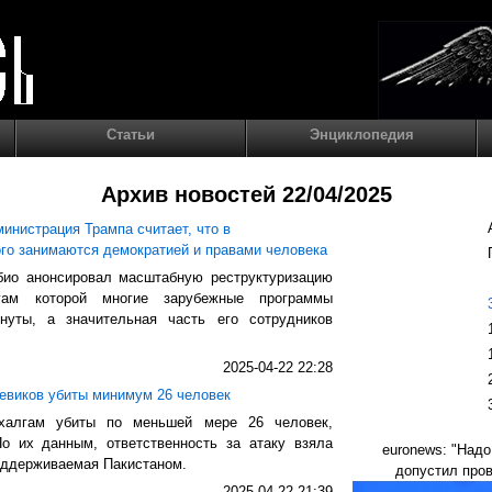
Статьи
Энциклопедия
Архив новостей 22/04/2025
инистрация Трампа считает, что в
го занимаются демократией и правами человека
ио анонсировал масштабную реструктуризацию
гам которой многие зарубежные программы
нуты, а значительная часть его сотрудников
2025-04-22 22:28
оевиков убиты минимум 26 человек
ахалгам убиты по меньшей мере 26 человек,
 их данным, ответственность за атаку взяла
euronews: "Надо
поддерживаемая Пакистаном.
допустил пров
2025-04-22 21:39