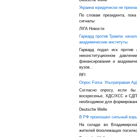
Украина юридически не призн
По словам президента, пока
сигналы
ЛIГА Новости
Гарвард против Трампа: начал
академические институты
Гарвард подал иск против 
неконституционном давле
финансирования и академич
вузов...
RFI
Опрос Forsa: Ультраправая Ад
Согласно опросу, если б
воскресенье, ХДС/ХСС и СДП
необходимое для формировани
Deutsche Welle
В РФ произошел сильный взры
На складе во Владимирской
жителей близлежащих поселко