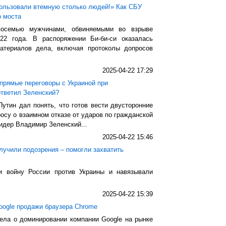
пользовали втемную столько людей!» Как СБУ
о моста
осемью мужчинами, обвиняемыми во взрыве
22 года. В распоряжении Би-би-си оказалась
атериалов дела, включая протоколы допросов
2025-04-22 17:29
 прямые переговоры с Украиной при
ответил Зеленский?
утин дал понять, что готов вести двусторонние
росу о взаимном отказе от ударов по гражданской
идер Владимир Зеленский...
2025-04-22 15:46
лучили подозрения – помогли захватить
и войну России против Украины и навязывали
2025-04-22 15:39
ogle продажи браузера Chrome
ела о доминировании компании Google на рынке