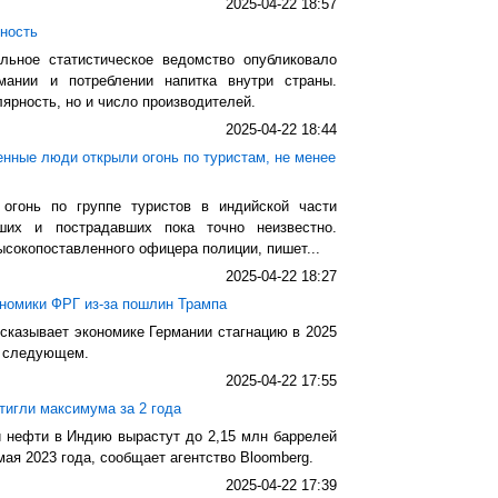
2025-04-22 18:57
рность
льное статистическое ведомство опубликовало
мании и потреблении напитка внутри страны.
лярность, но и число производителей.
2025-04-22 18:44
нные люди открыли огонь по туристам, не менее
огонь по группе туристов в индийской части
ших и пострадавших пока точно неизвестно.
ысокопоставленного офицера полиции, пишет...
2025-04-22 18:27
ономики ФРГ из-за пошлин Трампа
казывает экономике Германии стагнацию в 2025
 в следующем.
2025-04-22 17:55
тигли максимума за 2 года
й нефти в Индию вырастут до 2,15 млн баррелей
 мая 2023 года, сообщает агентство Bloomberg.
2025-04-22 17:39