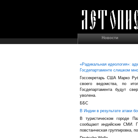
Новости
«Радикальная идеология»: адм
Госдепартаменте слишком мно
Госсекретарь США Марко Руб
своего ведомства, по ито
Госдепартамента будут свер
уволена.
ББС
В Индии в результате атаки б
В туристическом городе П
сообщают индийские СМИ. По
повстанческая группировка, 
Deutsche Welle