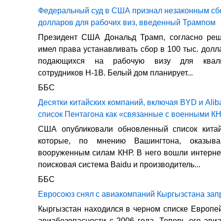
Федеральный суд в США признал незаконным сбо
долларов для рабочих виз, введенный Трампом
Президент США Дональд Трамп, согласно реш
имел права устанавливать сбор в 100 тыс. долл
подающихся на рабочую визу для квали
сотрудников H-1B. Белый дом планирует...
ББС
Десятки китайских компаний, включая BYD и Alib
список Пентагона как «связанные с военными К
США опубликовали обновленный список китай
которые, по мнению Вашингтона, оказыва
вооруженным силам КНР. В него вошли интернет-
поисковая система Baidu и производитель...
ББС
Евросоюз снял с авиакомпаний Кыргызстана зап
Кыргызстан находился в черном списке Европе
авиабезопасности с 2006 года. Теперь его ави