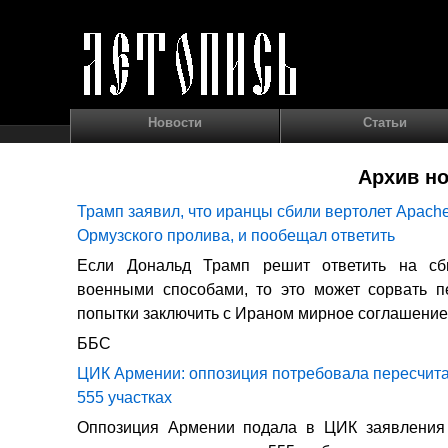
Новости
Статьи
Архив но
Трамп заявил, что иранцы сбили вертолет Apach
Ормузского пролива, и пообещал ответить
Если Дональд Трамп решит ответить на сб
военными способами, то это может сорвать п
попытки заключить с Ираном мирное соглашение
ББС
ЦИК Армении: оппозиция потребовала пересчита
555 участках
Оппозиция Армении подала в ЦИК заявления